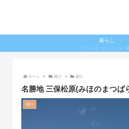
暮らし
リフォーム・ファッション・
ホーム
遊び
旅行
名勝地 三保松原(みほのまつば
旅行