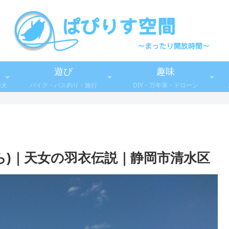
遊び
趣味
柴犬
バイク・バス釣り・旅行
DIY・万年筆・ドローン
ら)｜天女の羽衣伝説｜静岡市清水区