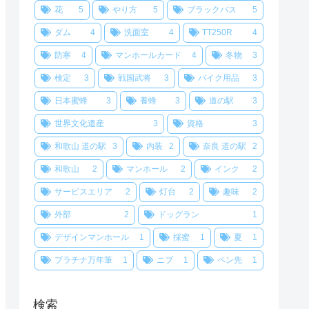
花
5
やり方
5
ブラックバス
5
ダム
4
洗面室
4
TT250R
4
防寒
4
マンホールカード
4
冬物
3
検定
3
戦国武将
3
バイク用品
3
日本蜜蜂
3
養蜂
3
道の駅
3
世界文化遺産
3
資格
3
和歌山 道の駅
3
内装
2
奈良 道の駅
2
和歌山
2
マンホール
2
インク
2
サービスエリア
2
灯台
2
趣味
2
外部
2
ドッグラン
1
デザインマンホール
1
採蜜
1
夏
1
プラチナ万年筆
1
ニブ
1
ペン先
1
検索