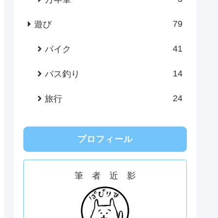
79
遊び
41
バイク
14
バス釣り
24
旅行
プロフィール
筆 者 近 影