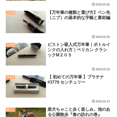
2023.03.20
【万年筆の種類と選び方】ペン先
万年筆
（ニブ）の基本的な字幅と素材編
2023.03.20
ピストン吸入式万年筆｜ボトルイ
万年筆
ンクの入れ方｜ペリカン クラシ
ックM２０５
2023.03.15
【 初めての万年筆 】プラチナ
万年筆
#3776 センチュリー
2023.03.13
柴犬ちゃこと歩く楽しみ。池のあ
暮らし
る公園散歩『春の訪れの巻』