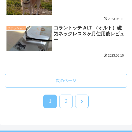
2023.03.11
コラントッテ ALT （オルト）磁
ファッション
気ネックレス３ヶ月使用後レビュ
ー
2023.03.10
次のページ
次
1
2
へ