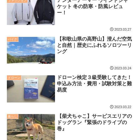
アンダーアーマー ウインドジャ
ファッション
ケット 冬の防寒・防風レビュ
ー！
2023.03.27
【和歌山県の高野山】澄んだ空気
バイク
と自然｜歴史にふれるソロツーリ
ング
2023.03.24
ドローン検定３級受験してきた！
ドローン
申込み方法・費用・試験対策と難
易度
2023.03.22
【柴犬ちゃこ】サービスエリアの
暮らし
ドッグラン『緊張のドライブの
巻』