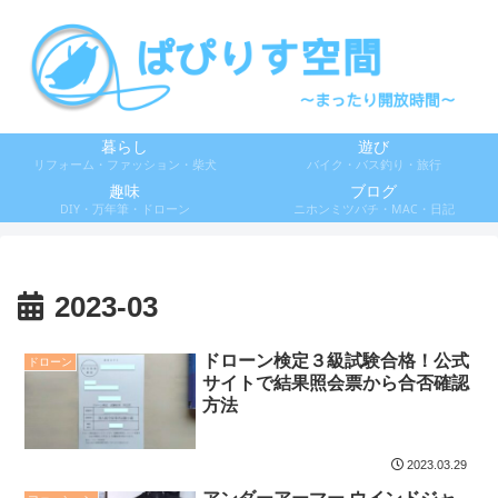
暮らし
遊び
リフォーム・ファッション・柴犬
バイク・バス釣り・旅行
趣味
ブログ
DIY・万年筆・ドローン
ニホンミツバチ・MAC・日記
2023-03
ドローン検定３級試験合格！公式
ドローン
サイトで結果照会票から合否確認
方法
2023.03.29