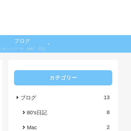
ブログ
ニホンミツバチ・MAC・日記
カテゴリー
13
ブログ
8
80’s日記
2
Mac