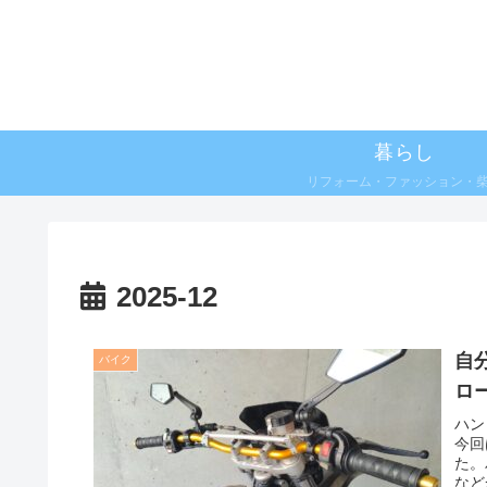
暮らし
リフォーム・ファッション・
2025-12
自
バイク
ロ
ハン
今回
た。
など