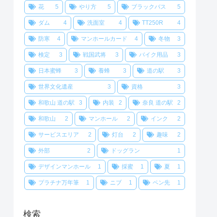
花
5
やり方
5
ブラックバス
5
ダム
4
洗面室
4
TT250R
4
防寒
4
マンホールカード
4
冬物
3
検定
3
戦国武将
3
バイク用品
3
日本蜜蜂
3
養蜂
3
道の駅
3
世界文化遺産
3
資格
3
和歌山 道の駅
3
内装
2
奈良 道の駅
2
和歌山
2
マンホール
2
インク
2
サービスエリア
2
灯台
2
趣味
2
外部
2
ドッグラン
1
デザインマンホール
1
採蜜
1
夏
1
プラチナ万年筆
1
ニブ
1
ペン先
1
検索