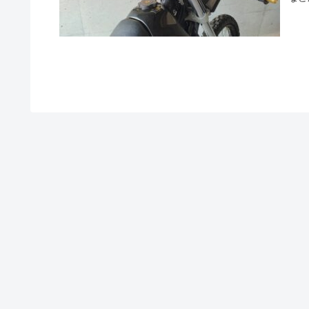
に合
イク
グの
す。
も、
す。