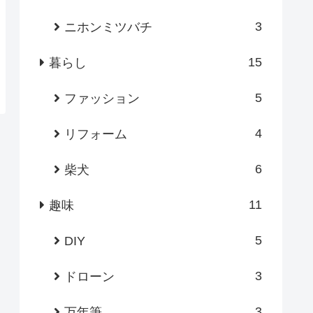
3
ニホンミツバチ
15
暮らし
5
ファッション
4
リフォーム
6
柴犬
11
趣味
5
DIY
3
ドローン
3
万年筆