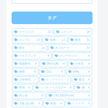
タグ
ツーリング
23
レビュー
18
インプレ
16
自然
13
観光
11
歴史
11
オフロード
10
バイクメンテ
9
メンテナンス
8
戦国時代
8
神社仏閣
8
５年生
8
修理
8
日記
8
景色
8
少年時代
7
ビッグベイト
7
愛犬
6
野池
6
ハンドメイドルアー
6
城
6
釣り具
6
CB1300SFsc40
6
大阪 道の駅
6
散歩
6
レストア
5