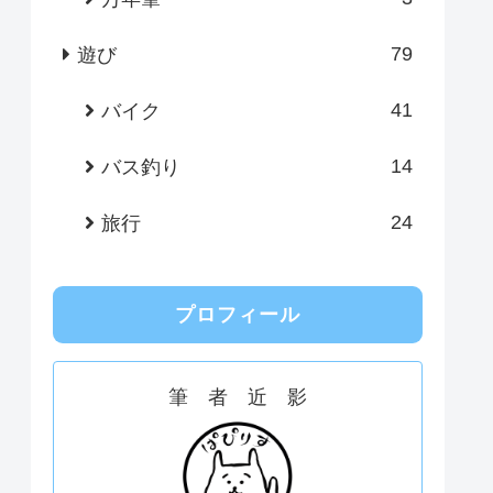
79
遊び
41
バイク
14
バス釣り
24
旅行
プロフィール
筆 者 近 影