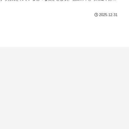
わせて選択することができます。ハンドル交換のメリットは、バ
を好みのビジュアルに仕上げるドレスアップ効果や、ライディン
姿勢（ポジション）の改善といった実用的な効果が得られる点で
2025.12.31
もちろんサビなど経年劣化や転倒などで曲がってしまった場合に
新品に交換することでリフレッシュでき本来の乗り味が復活しま